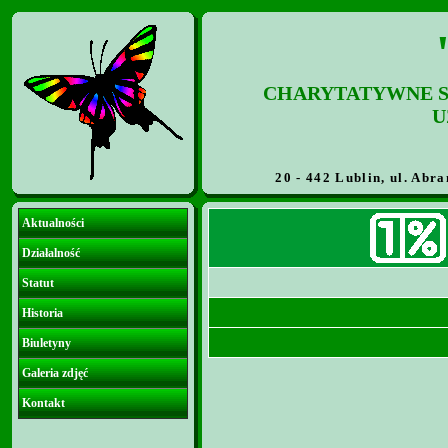
CHARYTATYWNE S
U
20 - 442 Lublin, ul. Abra
Aktualności
Działalność
Statut
Historia
Biuletyny
Galeria zdjęć
Kontakt