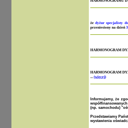
HARMONOGRAMU DYŻU
że
dyżur specjalisty d
przeniesiony na dzień
3
HARMONOGRAM DYŻUR
HARMONOGRAM DYŻU
...
(więcej)
Informujemy, że zgo
współfinansowanych 
(np. samochodu) "oś
Przedstawiamy Państ
wystawienia oświadc