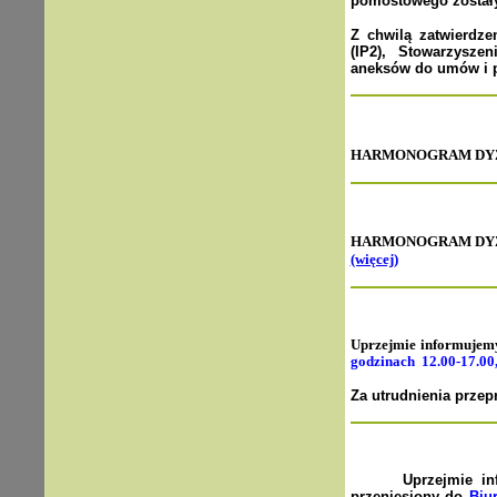
pomostowego zostały
Z chwilą zatwierdz
(IP2), Stowarzysze
aneksów do umów i p
HARMONOGRAM DYŻUR
HARMONOGRAM DYŻ
(więcej)
Uprzejmie informujem
godzinach 12.00-17.00,
Za utrudnienia przep
Uprzejmie i
przeniesiony do
Biu