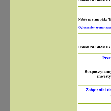
HARMONOGRAM DYŻUR
N
abór na stanowisko T
Ogłoszenie - trener za
HARMONOGRAM DYŻUR
Prze
Rozpoczynam
inwesty
Załączniki 