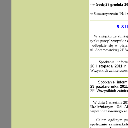
- w
środę
28 grudnia
20
w Stowarzyszeniu "Nadzi
9
XI
W związku ze zbliżają
rynku pracy"
wszystkie
odbędzie się w piąt
ul. Abramowickiej 2F. 
Spotkanie informac
26 listopada 2011
r.
Wszystkich zainteresow
Spotkanie informac
29 października 2011
2F. Wszystkich zaint
W dniu 1 września 201
Uzależnionym Od Al
współfinansowanego ze 
Celem ogólnym pro
społecznie
zamieszkał