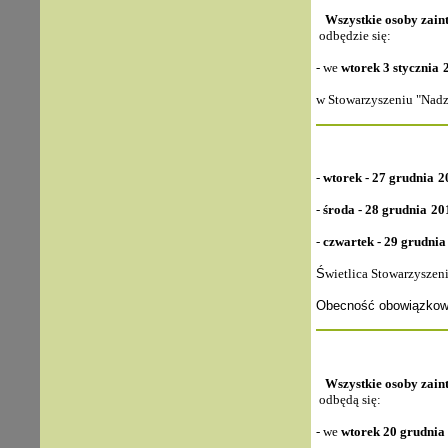
Wszystkie osoby zain
odbędzie się:
- we
wtorek
3 stycznia
w Stowarzyszeniu "Nadzi
-
wtorek
- 27 grudnia
2
-
środa
- 28 grudnia
20
-
czwartek
- 29 grudnia
Ś
wietlica Stowarzyszen
Obecność obowiązkow
Wszystkie osoby zain
odbędą się:
- we
wtorek
20 grudnia