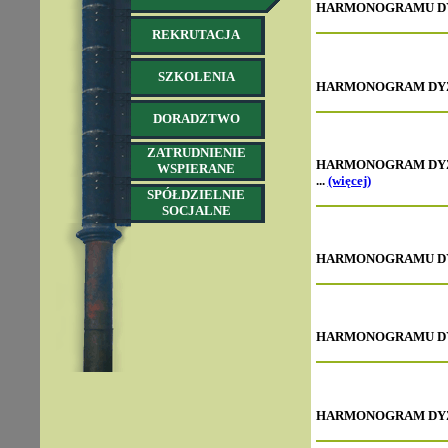
HARMONOGRAMU
D
REKRUTACJA
SZKOLENIA
HARMONOGRAM DYŻUR
DORADZTWO
ZATRUDNIENIE
HARMONOGRAM DYŻ
WSPIERANE
...
(więcej)
SPÓŁDZIELNIE
SOCJALNE
HARMONOGRAMU
D
HARMONOGRAMU
D
HARMONOGRAM DYŻU