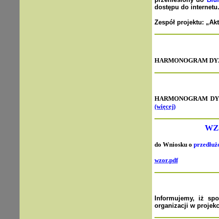
dostępu do internetu
Zespół projektu: „Ak
HARMONOGRAM DYŻUR
HARMONOGRAM DYŻ
(więcej)
WZ
do Wniosku o
przedłuż
wzor.pdf
Informujemy, iż spo
organizacji w projek