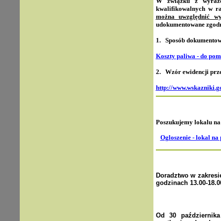
W związku z wyraże
kwalifikowalnych w r
można uwzględnić wy
udokumentowane zgodn
1. Sposób dokumentow
Koszty paliwa - do pom
2. Wzór ewidencji prz
http://www.wskazniki.g
Poszukujemy lokalu na
Ogloszenie - lokal na
Doradztwo w zakresie
godzinach 13.00-18.0
Od 30 październik