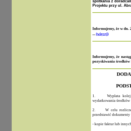
spotkania z doradcam
Projektu przy ul.
Abr
Informujemy, że
w dn. 
...
(więcej)
Informujemy, że nastą
pozyskiwania środków 
DODA
PODS
1. Wypłata kolejnej
wydatkowania środków f
2. W celu rozliczen
przedstawić dokumenty p
- kopie faktur lub inn