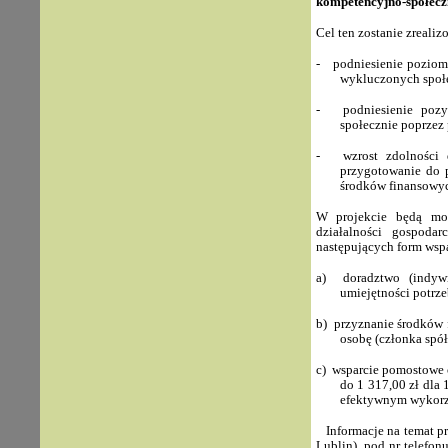
kompetencyjno-społecz
Cel ten zostanie zreali
-
podniesienie poziom
wykluczonych społe
-
podniesienie poz
społecznie poprzez
-
wzrost zdolności
przygotowanie do p
środków finansowych
W projekcie będą mog
działalności gospoda
następujących form wspa
a)
doradztwo (indyw
umiejętności potrze
b)
przyznanie środków 
osobę (członka spółd
c)
wsparcie pomostowe 
do 1
317,00
zł dla
efektywnym wykorz
Informacje na temat pr
Lublin), pod nr telefon