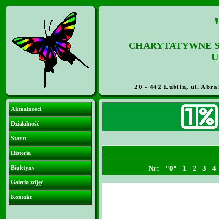
CHARYTATYWNE S
U
20 - 442 Lublin, ul. Abra
Aktualności
Działalność
Statut
Historia
Biuletyny
Nr:
"0"
1
2
3
4
Galeria zdjęć
Kontakt