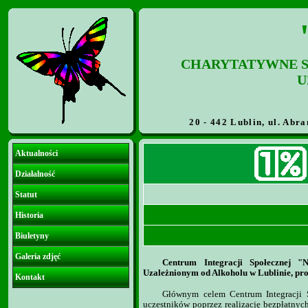
CHARYTATYWNE S
U
20 - 442 Lublin, ul. Abra
Aktualności
Działalność
Statut
Historia
Biuletyny
Galeria zdjęć
Centrum Integracji Społecznej "
Uzależnionym od Alkoholu w Lublinie, pr
Kontakt
Głównym celem Centrum Integracji Sp
uczestników poprzez realizację bezpłatnych 