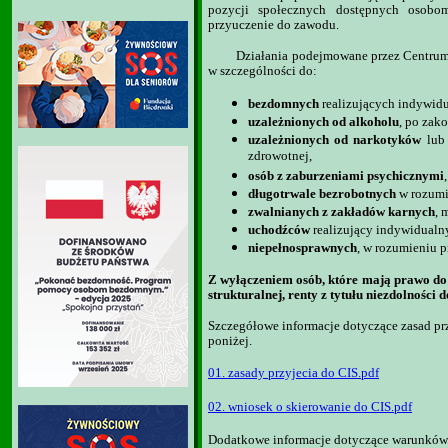
pozycji społecznych dostępnych osobo
przyuczenie do zawodu.
Działania podejmowane przez Centrum 
w szczególności do:
bezdomnych
realizujących indywid
uzależnionych od alkoholu
, po zak
uzależnionych od narkotyków
lub 
zdrowotnej,
osób z zaburzeniami psychicznymi
długotrwale bezrobotnych
w rozumie
zwalnianych z zakładów karnych
, 
uchodźców
realizujący indywidualny
niepełnosprawnych
, w rozumieniu p
Z wyłączeniem osób, które mają prawo do:
strukturalnej, renty z tytułu niezdolnośc
Szczegółowe informacje dotyczące zasad pr
poniżej.
01. zasady przyjecia do CIS.pdf
02. wniosek o skierowanie do CIS.pdf
Dodatkowe informacje dotyczące warunków