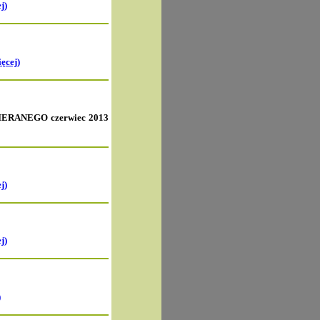
j)
ięcej)
RANEGO czerwiec
2013
j)
j)
)