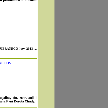
)
ERANEGO luty
2013 ...
ENTÓW
jalisty ds.
rekrutacji i
rana Pani Dorota Chudy.