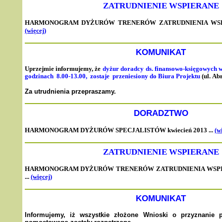
ZATRUDNIENIE WSPIERANE
HARMONOGRAM DYŻURÓW TRENERÓW ZATRUDNIENIA WSP
(więcej)
KOMUNIKAT
Uprzejmie informujemy, że
dyżur doradcy ds. finansowo-księgowych 
godzinach 8.00-13.00, zostaje przeniesiony do Biura Projektu
(ul.
Abr
Za utrudnienia przepraszamy.
DORADZTWO
HARMONOGRAM DYŻURÓW SPECJALISTÓW kwiecień 2013 ...
(w
ZATRUDNIENIE WSPIERANE
HARMONOGRAM DYŻURÓW TRENERÓW ZATRUDNIENIA WSPIE
...
(więcej)
KOMUNIKAT
Informujemy, iż wszystkie złożone Wnioski o przyznanie 