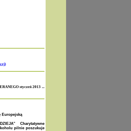
cej)
EGO styczeń 2013 ...
ę Europejską
ZIEJA" Charytatywne
koholu pilnie poszukuje