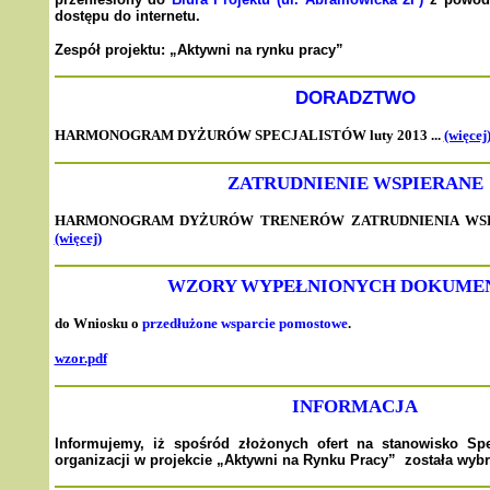
dostępu do internetu.
Zespół projektu: „Aktywni na rynku pracy”
DORADZTWO
HARMONOGRAM DYŻURÓW SPECJALISTÓW luty 2013 ...
(więcej
ZATRUDNIENIE WSPIERANE
HARMONOGRAM DYŻURÓW TRENERÓW ZATRUDNIENIA WSPI
(więcej)
WZORY WYPEŁNIONYCH DOKUM
do Wniosku o
przedłużone wsparcie pomostowe
.
wzor.pdf
INFORMACJA
Informujemy, iż spośród złożonych ofert na stanowisko Spec
organizacji w projekcie „Aktywni na Rynku Pracy” została wyb