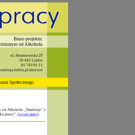
Biuro projektu:
eżnionym od Alkoholu
ul. Abramowicka 2F
20-442 Lublin
81 743 91 11
adzieja.lublin.pl/aktywni
duszu Społecznego
 od Alkoholu „Nadzieja” z
nku pracy”.
(czytaj dalej)