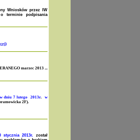
ceny Wniosków przez IW
 o terminie podpisania
cej)
RANEGO marzec
2013 ...
 w
dniu 7 lutego 2013r
.
w
ramowicka 2F).
 stycznia 2013r.
został
 problemów z brakiem