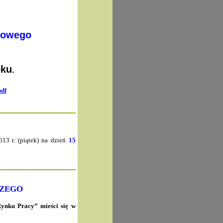
towego
oku
.
pdf
13 r. (piątek) na dzień
15
CZEGO
ynku Pracy” mieści się w