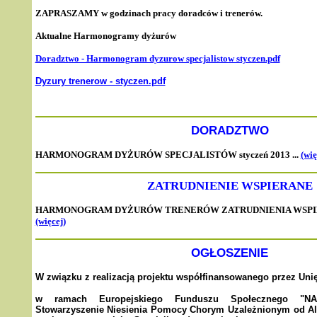
ZAPRASZAMY w godzinach pracy doradców i trenerów.
Aktualne Harmonogramy dyżurów
Doradztwo - Harmonogram dyzurow specjalistow styczen.pdf
Dyzury trenerow - styczen.pdf
DORADZTWO
HARMONOGRAM DYŻURÓW SPECJALISTÓW styczeń 2013 ...
(wię
ZATRUDNIENIE WSPIERANE
HARMONOGRAM DYŻURÓW TRENERÓW ZATRUDNIENIA WSPIERAN
(więcej)
OGŁOSZENIE
W związku z realizacją projektu współfinansowanego przez Uni
w ramach Europejskiego Funduszu Społecznego "NAD
Stowarzyszenie Niesienia Pomocy Chorym Uzależnionym od Al