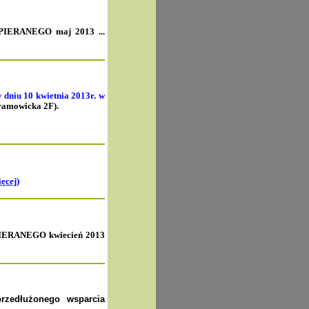
IERANEGO maj
2013 ...
w
dniu 10
kwietnia
2013r
.
w
amowicka 2F).
ięcej)
RANEGO kwiecień
2013
przedłużonego wsparcia