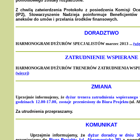
pomostowego zostały rozpatrzone.
Z chwilą zatwierdzenia Protokołu z posiedzenia Komisji O
(IP2), Stowarzyszenie Nadzieja poinformuje Beneficjentów
aneksów do umów i przelania środków finansowych.
DORADZTWO
HARMONOGRAM DYŻURÓW SPECJALISTÓW marzec 2013 ...
(wię
ZATRUDNIENIE WSPIERANE
HARMONOGRAM DYŻURÓW TRENERÓW ZATRUDNIENIA WSPIE
(więcej)
ZMIANA
Uprzejmie informujemy, że
dyżur trenera zatrudnienia wspieranego
godzinach 12.00-17.00, zostaje przeniesiony do Biura Projektu
(ul.
Ab
Za utrudnienia przepraszamy.
KOMUNIKAT
Uprzejmie informujemy, że
dyżur doradcy w dniu 30
przeniesiony do
Biura Projektu (ul. Abramowicka 2F)
z powodu